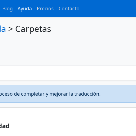
Blog
Ayuda
Precios
Contacto
da
>
Carpetas
oceso de completar y mejorar la traducción.
idad