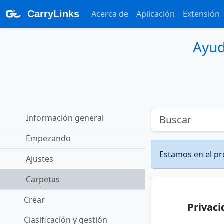
CarryLinks
Acerca de
Aplicación
Extensión
Ayu
Información general
Empezando
Estamos en el pr
Ajustes
Carpetas
Crear
Privac
Clasificación y gestión