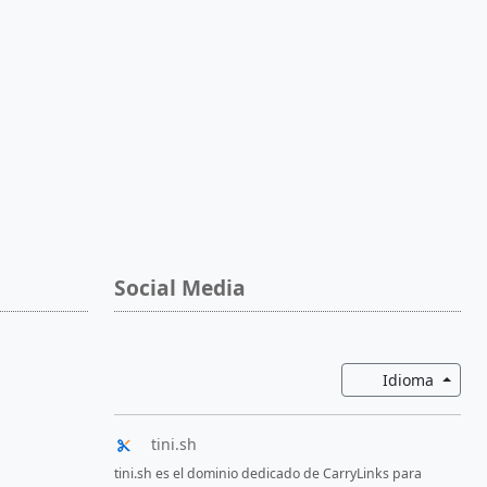
Social Media
Altern
Idioma
tini.sh
tini.sh es el dominio dedicado de CarryLinks para