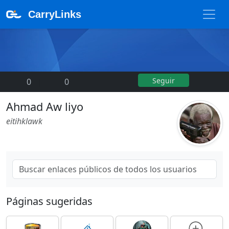
CarryLinks
Seguir
0
|
0
Ahmad Aw liyo
eitihklawk
Páginas sugeridas