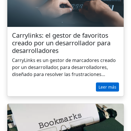
Carrylinks: el gestor de favoritos
creado por un desarrollador para
desarrolladores
CarryLinks es un gestor de marcadores creado
por un desarrollador, para desarrolladores,
diseñado para resolver las frustraciones
cotidianas de pestañas desordenadas,
Leer más
marcadores dispersos y recursos perdidos. A
diferencia de las herramientas básicas del
navegador o de las aplicaciones limitadas,
CarryLinks te ofrece sincronización entre
navegadores, lectura sin conexión, organización
inteligente por proyecto o pila y una potente
extensión que guarda pestañas, extrae enlaces