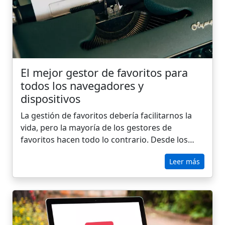
e incluso resume páginas con IA integrada.
Tanto si trabajas con distintos dispositivos,
máquinas virtuales o sistemas operativos,
CarryLinks mantiene tus marcadores rápidos,
organizados y siempre a mano.
El mejor gestor de favoritos para
todos los navegadores y
dispositivos
La gestión de favoritos debería facilitarnos la
vida, pero la mayoría de los gestores de
favoritos hacen todo lo contrario. Desde los
desordenados marcadores de los navegadores
Leer más
hasta aplicaciones exageradas como Raindrop o
Bookmark Ninja, la lucha por mantener los
enlaces organizados es real. ¿Por qué fallan
tantas herramientas y cuál es la mejor forma de
tomar por fin el control de los contenidos
guardados?