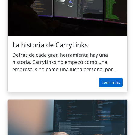
navegador para la productividad y la gestión de
marcadores, incluida CarryLinks, nuestra mejor
elección para cualquiera que desee un control
total de sus marcadores, pestañas y flujo de
trabajo en todos los navegadores y dispositivos.
La historia de CarryLinks
Detrás de cada gran herramienta hay una
historia. CarryLinks no empezó como una
empresa, sino como una lucha personal por
organizarse en Internet. Lo que empezó como
Leer más
la frustración de un profesor y desarrollador
ante la dispersión de marcadores se ha
convertido en una potente plataforma creada
para simplificar, proteger y transformar la
forma en que gestionamos nuestros
marcadores.