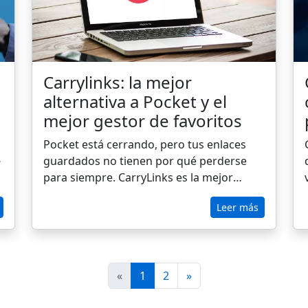
Carrylinks: la mejor
alternativa a Pocket y el
mejor gestor de favoritos
Pocket está cerrando, pero tus enlaces
guardados no tienen por qué perderse
para siempre. CarryLinks es la mejor
alternativa a Pocket para mantener tu
e
Leer más
contenido a salvo. Descubre cómo puedes
mover tus datos fácilmente antes de que
desaparezcan.
«
1
2
»