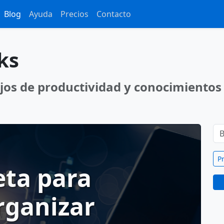
Blog
Ayuda
Precios
Contacto
ks
jos de productividad y conocimiento
P
eta para
rganizar