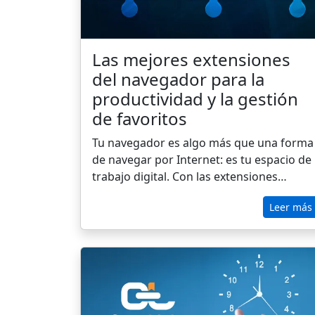
Las mejores extensiones
del navegador para la
productividad y la gestión
de favoritos
Tu navegador es algo más que una forma
de navegar por Internet: es tu espacio de
trabajo digital. Con las extensiones
adecuadas, puedes ahorrar tiempo,
Leer más
organizarte y evitar distracciones. Desde
gestores de favoritos y organizadores de
pestañas hasta asistentes de escritura y
controladores de tiempo, las extensiones
de productividad te ayudan a centrarte e
lo que más importa. En esta guía,
destacaremos las mejores extensiones de