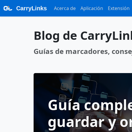
CarryLinks
Acerca de
Aplicación
Extensión
Blog de CarryLin
Guías de marcadores, conse
Guía compl
guardar y o