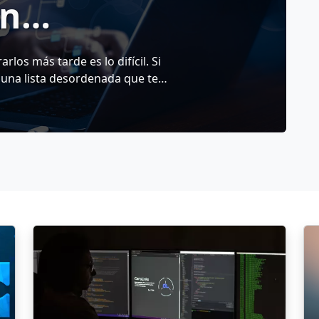
on
rlos más tarde es lo difícil. Si
una lista desordenada que te
nteligente de mantenerte
na simple herramienta de
e marcadores que te ayuda a
es más rápidamente en cualquier
o una investigación, planificando
l trabajo diario, CarryLinks te da
 mantiene todo a tu alcance. En
ñadir marcadores desde la
, a editar y organizar tus
es como la búsqueda y el acceso
lidad.