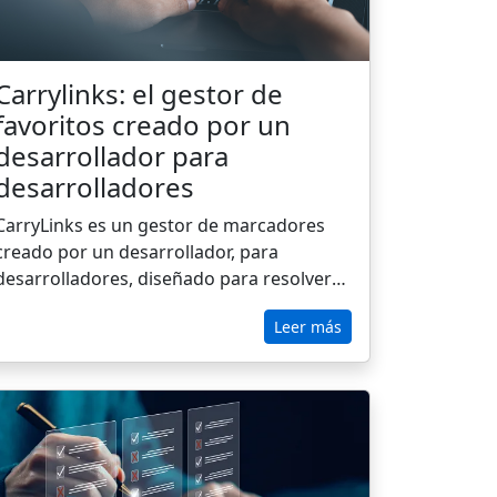
Carrylinks: el gestor de
favoritos creado por un
desarrollador para
desarrolladores
CarryLinks es un gestor de marcadores
creado por un desarrollador, para
desarrolladores, diseñado para resolver
las frustraciones cotidianas de pestañas
Leer más
desordenadas, marcadores dispersos y
recursos perdidos. A diferencia de las
herramientas básicas del navegador o de
las aplicaciones limitadas, CarryLinks te
ofrece sincronización entre navegadores,
lectura sin conexión, organización
inteligente por proyecto o pila y una