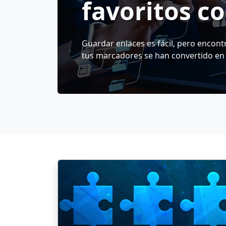
favoritos c
CarryLinks
Guardar enlaces es fácil, pero encontra
tus marcadores se han convertido en 
ralentiza, necesitas una forma más i
organizado. CarryLinks es más que u
marcadores. Es un completo gestor d
guardar, organizar y encontrar enlac
dispositivo. Tanto si estás preparand
un viaje o gestionando los recursos de
el control de tus enlaces guardados y
esta guía, aprenderás a empezar, a a
extensión del navegador o el sitio web
enlaces y a utilizar potentes funcion
rápido para gestionarlo todo con faci