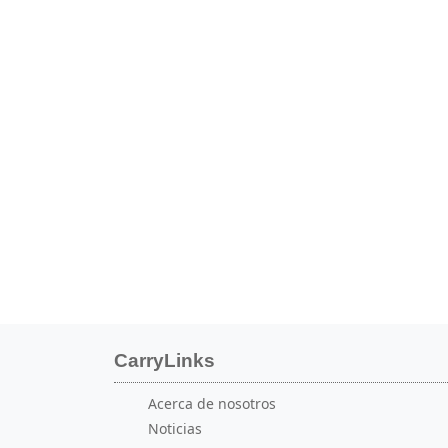
que puedas comenzar a guardar,
organizar y acceder a tus enlaces en
cualquier momento y lugar.
CarryLinks
Acerca de nosotros
Noticias