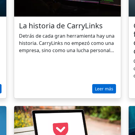
La historia de CarryLinks
Detrás de cada gran herramienta hay una
historia. CarryLinks no empezó como una
empresa, sino como una lucha personal
por organizarse en Internet. Lo que
empezó como la frustración de un
profesor y desarrollador ante la
dispersión de marcadores se ha
convertido en una potente plataforma
Leer más
creada para simplificar, proteger y
transformar la forma en que gestionamos
nuestros marcadores.
n